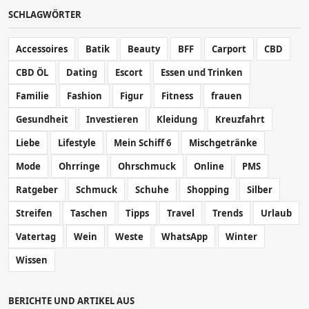
SCHLAGWÖRTER
Accessoires
Batik
Beauty
BFF
Carport
CBD
CBD ÖL
Dating
Escort
Essen und Trinken
Familie
Fashion
Figur
Fitness
frauen
Gesundheit
Investieren
Kleidung
Kreuzfahrt
Liebe
Lifestyle
Mein Schiff 6
Mischgetränke
Mode
Ohrringe
Ohrschmuck
Online
PMS
Ratgeber
Schmuck
Schuhe
Shopping
Silber
Streifen
Taschen
Tipps
Travel
Trends
Urlaub
Vatertag
Wein
Weste
WhatsApp
Winter
Wissen
BERICHTE UND ARTIKEL AUS