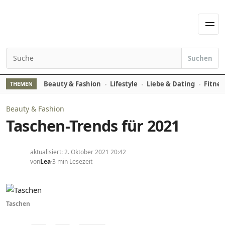
Zum Inhalt springen
Men
Suchen
Suchen nach:
Beauty & Fashion
Lifestyle
Liebe & Dating
Fitnes
THEMEN
Beauty & Fashion
Taschen-Trends für 2021
aktualisiert: 2. Oktober 2021 20:42
von
Lea
3 min Lesezeit
Taschen