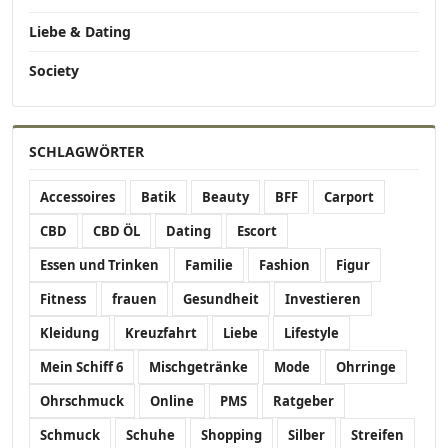
Liebe & Dating
Society
SCHLAGWÖRTER
Accessoires
Batik
Beauty
BFF
Carport
CBD
CBD ÖL
Dating
Escort
Essen und Trinken
Familie
Fashion
Figur
Fitness
frauen
Gesundheit
Investieren
Kleidung
Kreuzfahrt
Liebe
Lifestyle
Mein Schiff 6
Mischgetränke
Mode
Ohrringe
Ohrschmuck
Online
PMS
Ratgeber
Schmuck
Schuhe
Shopping
Silber
Streifen