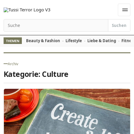
Zum Inhalt springen
Men
Suchen
Suchen nach:
Beauty & Fashion
Lifestyle
Liebe & Dating
Fitnes
THEMEN
Archiv
Kategorie:
Culture