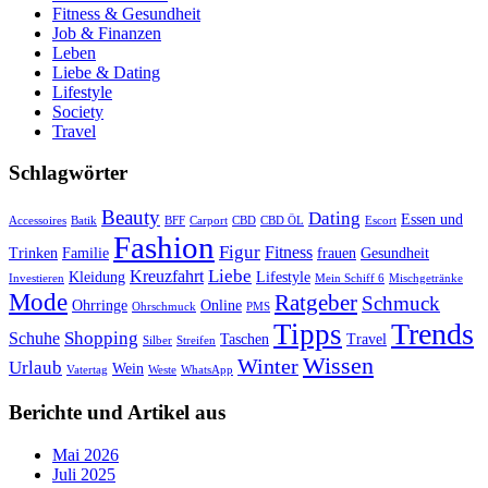
Fitness & Gesundheit
Job & Finanzen
Leben
Liebe & Dating
Lifestyle
Society
Travel
Schlagwörter
Beauty
Dating
Essen und
Accessoires
Batik
BFF
Carport
CBD
CBD ÖL
Escort
Fashion
Figur
Fitness
Trinken
Familie
frauen
Gesundheit
Liebe
Kreuzfahrt
Kleidung
Lifestyle
Investieren
Mein Schiff 6
Mischgetränke
Mode
Ratgeber
Schmuck
Ohrringe
Online
Ohrschmuck
PMS
Trends
Tipps
Shopping
Schuhe
Taschen
Travel
Silber
Streifen
Wissen
Winter
Urlaub
Wein
Vatertag
Weste
WhatsApp
Berichte und Artikel aus
Mai 2026
Juli 2025