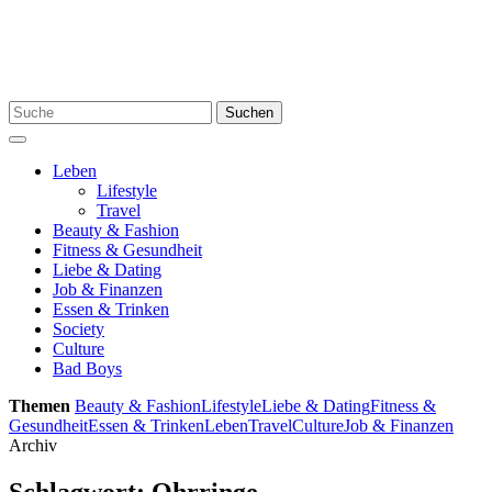
Zum
Inhalt
springen
Suchen
Suchen
nach:
Menü
Leben
Lifestyle
Travel
Beauty & Fashion
Fitness & Gesundheit
Liebe & Dating
Job & Finanzen
Essen & Trinken
Society
Culture
Bad Boys
Themen
Beauty & Fashion
Lifestyle
Liebe & Dating
Fitness &
Gesundheit
Essen & Trinken
Leben
Travel
Culture
Job & Finanzen
Archiv
Schlagwort:
Ohrringe