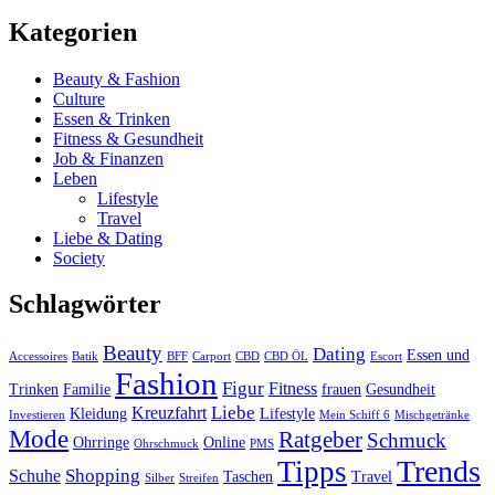
nach:
Kategorien
Beauty & Fashion
Culture
Essen & Trinken
Fitness & Gesundheit
Job & Finanzen
Leben
Lifestyle
Travel
Liebe & Dating
Society
Schlagwörter
Beauty
Dating
Essen und
Accessoires
Batik
BFF
Carport
CBD
CBD ÖL
Escort
Fashion
Figur
Fitness
Trinken
Familie
frauen
Gesundheit
Liebe
Kreuzfahrt
Kleidung
Lifestyle
Investieren
Mein Schiff 6
Mischgetränke
Mode
Ratgeber
Schmuck
Ohrringe
Online
Ohrschmuck
PMS
Trends
Tipps
Shopping
Schuhe
Taschen
Travel
Silber
Streifen