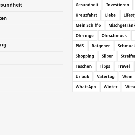
esundheit
Gesundheit
Investieren
Kreuzfahrt
Liebe
Lifest
zen
Mein Schiff 6
Mischgeträn
Ohrringe
Ohrschmuck
ing
PMS
Ratgeber
Schmuc
Shopping
Silber
Streife
Taschen
Tipps
Travel
Urlaub
Vatertag
Wein
WhatsApp
Winter
Wiss