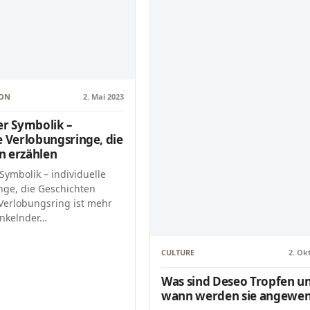
ION
2. Mai 2023
er Symbolik –
e Verlobungsringe, die
n erzählen
 Symbolik – individuelle
nge, die Geschichten
 Verlobungsring ist mehr
unkelnder…
CULTURE
2. Ok
Was sind Deseo Tropfen u
wann werden sie angewen