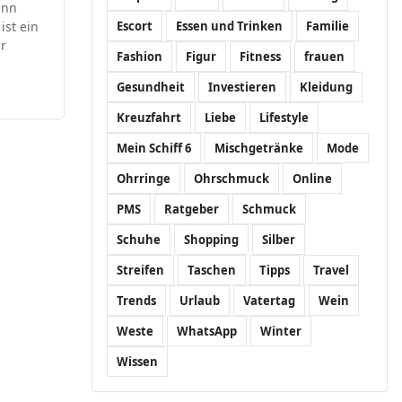
ann
st ein
Escort
Essen und Trinken
Familie
r
Fashion
Figur
Fitness
frauen
Gesundheit
Investieren
Kleidung
Kreuzfahrt
Liebe
Lifestyle
Mein Schiff 6
Mischgetränke
Mode
Ohrringe
Ohrschmuck
Online
PMS
Ratgeber
Schmuck
Schuhe
Shopping
Silber
Streifen
Taschen
Tipps
Travel
Trends
Urlaub
Vatertag
Wein
Weste
WhatsApp
Winter
Wissen